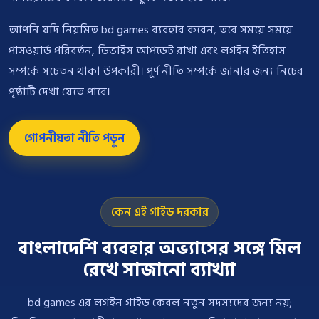
আপনি যদি নিয়মিত bd games ব্যবহার করেন, তবে সময়ে সময়ে
পাসওয়ার্ড পরিবর্তন, ডিভাইস আপডেট রাখা এবং লগইন ইতিহাস
সম্পর্কে সচেতন থাকা উপকারী। পূর্ণ নীতি সম্পর্কে জানার জন্য নিচের
পৃষ্ঠাটি দেখা যেতে পারে।
গোপনীয়তা নীতি পড়ুন
কেন এই গাইড দরকার
বাংলাদেশি ব্যবহার অভ্যাসের সঙ্গে মিল
রেখে সাজানো ব্যাখ্যা
bd games এর লগইন গাইড কেবল নতুন সদস্যদের জন্য নয়;