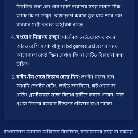
নিবন্ধিত তথ্য এবং পাসওয়ার্ড প্রবেশের সময় বানান ঠিক
আছে কি না দেখুন। তাড়াহুড়ো করলে ভুল হতে পারে এবং
বারবার চেষ্টা করলে অসুবিধা বাড়ে।
সংযোগ নিরাপদ রাখুন:
পাবলিক নেটওয়ার্কে থাকলে
আরও বেশি সতর্ক থাকুন। bd games এ প্রবেশের সময়
আশেপাশে কেউ স্ক্রিন দেখছে কি না সেটিও বিবেচনা করা
উচিত।
সাইন-ইন শেষে বিভাগ বেছে নিন:
লগইন সফল হলে
আপনি স্পোর্টস বেটিং, লাইভ ক্যাসিনো, স্লট গেমস বা
গেমিং প্ল্যাটফর্মের মতো বিভাগ ব্রাউজ করতে পারেন। তবে
প্রথমে নিজের ব্যবহার উদ্দেশ্য পরিষ্কার রাখা ভালো।
বাংলাদেশে অনেকে অফিসের বিরতিতে, যাতায়াতের সময় বা সন্ধ্যায়