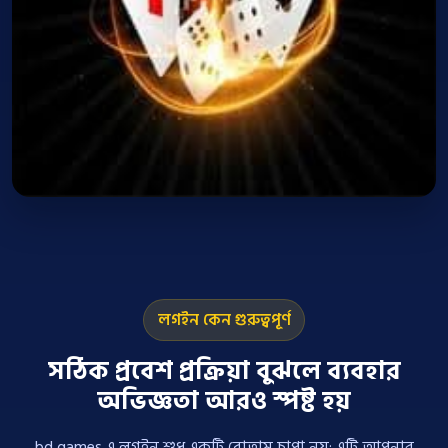
লগইন কেন গুরুত্বপূর্ণ
সঠিক প্রবেশ প্রক্রিয়া বুঝলে ব্যবহার
অভিজ্ঞতা আরও স্পষ্ট হয়
bd games এ লগইন শুধু একটি বোতাম চাপা নয়; এটি আপনার