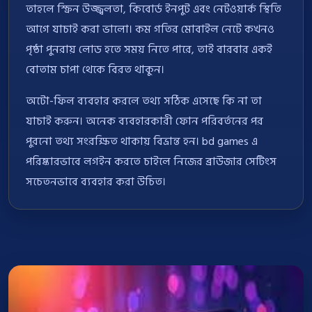
তাহলে স্ক্রিন উজ্জ্বলতা, কিবোর্ড ইনপুট এবং নেটওয়ার্ক স্থিতি
আগে যাচাই করা ভালো। কম গতির মোবাইল নেটে কখনও
পৃষ্ঠা পুনরায় লোড হতে সময় নিতে পারে, তাই বারবার একই
বোতাম চাপা থেকে বিরত থাকুন।
অটো-ফিল ব্যবহার করলে তথ্য সঠিক এসেছে কি না তা
যাচাই করুন। অনেক ব্যবহারকারী ফোন পরিবর্তনের পর
পুরনো তথ্য সংরক্ষিত থাকায় বিভ্রান্ত হন। bd games এ
পরিষ্কারভাবে লগইন করতে চাইলে নিজের ব্রাউজার সেটিংস
সচেতনভাবে ব্যবহার করা উচিত।