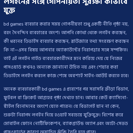
লগইনের সঙ্গে গোপনীয়তা সুরক্ষা কীভাবে
যুক্ত
bd games ব্যবহার করার সময় গোপনীয়তা শুধু একটি নীতি পৃষ্ঠা নয়,
বরং দৈনন্দিন ব্যবহারের অংশ। আপনি কোথা থেকে লগইন করছেন,
কী ধরনের ডিভাইস ব্যবহার করছেন, ব্রাউজারে তথ্য সংরক্ষণ করছেন
কি না—এসব বিষয় আপনার অ্যাকাউন্টের নিরাপত্তার সঙ্গে সম্পর্কিত।
তাই এই লগইন গাইড ব্যবহারকারীদের মনে করিয়ে দেয় যে নিজের
পাসওয়ার্ড কখনও অন্যকে জানানো উচিত নয় এবং শেয়ার করা
ডিভাইসে লগইন করলে কাজ শেষে অবশ্যই সাইন-আউট করতে হবে।
অনেক ব্যবহারকারী bd games এ প্রবেশের পর সরাসরি ক্রীড়া বিভাগ,
ফুটবল বা ক্রিকেট আগ্রহের পৃষ্ঠা দেখতে চান। আবার কেউ ক্যাসিনো-
স্টাইল বিনোদনের অংশে যেতে পারেন। যে বিভাগেই যান না কেন,
শুরুটা নিরাপদ লগইন দিয়ে হওয়াই সবচেয়ে যুক্তিযুক্ত। বিশেষ করে
মোবাইল ফোনে নোটিফিকেশন, ব্যাকগ্রাউন্ড অ্যাপ এবং অটো-সেভড
পাসওয়ার্ডের কারণে অযাচিত ঝুঁকি তৈরি হতে পারে।