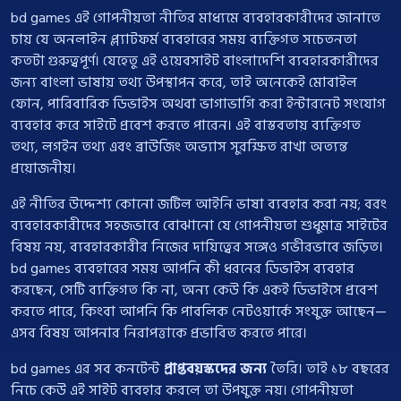
bd games এই গোপনীয়তা নীতির মাধ্যমে ব্যবহারকারীদের জানাতে
চায় যে অনলাইন প্ল্যাটফর্ম ব্যবহারের সময় ব্যক্তিগত সচেতনতা
কতটা গুরুত্বপূর্ণ। যেহেতু এই ওয়েবসাইট বাংলাদেশি ব্যবহারকারীদের
জন্য বাংলা ভাষায় তথ্য উপস্থাপন করে, তাই অনেকেই মোবাইল
ফোন, পারিবারিক ডিভাইস অথবা ভাগাভাগি করা ইন্টারনেট সংযোগ
ব্যবহার করে সাইটে প্রবেশ করতে পারেন। এই বাস্তবতায় ব্যক্তিগত
তথ্য, লগইন তথ্য এবং ব্রাউজিং অভ্যাস সুরক্ষিত রাখা অত্যন্ত
প্রয়োজনীয়।
এই নীতির উদ্দেশ্য কোনো জটিল আইনি ভাষা ব্যবহার করা নয়; বরং
ব্যবহারকারীদের সহজভাবে বোঝানো যে গোপনীয়তা শুধুমাত্র সাইটের
বিষয় নয়, ব্যবহারকারীর নিজের দায়িত্বের সঙ্গেও গভীরভাবে জড়িত।
bd games ব্যবহারের সময় আপনি কী ধরনের ডিভাইস ব্যবহার
করছেন, সেটি ব্যক্তিগত কি না, অন্য কেউ কি একই ডিভাইসে প্রবেশ
করতে পারে, কিংবা আপনি কি পাবলিক নেটওয়ার্কে সংযুক্ত আছেন—
এসব বিষয় আপনার নিরাপত্তাকে প্রভাবিত করতে পারে।
bd games এর সব কনটেন্ট
প্রাপ্তবয়স্কদের জন্য
তৈরি। তাই ১৮ বছরের
নিচে কেউ এই সাইট ব্যবহার করলে তা উপযুক্ত নয়। গোপনীয়তা