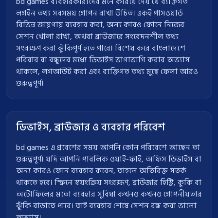
bd games ব্যবহারকারীদের মনে করিয়ে দেয় যে ব্যক্তিগত
লগইন তথ্য সবসময় গোপন রাখা উচিত। একই পাসওয়ার্ড
বিভিন্ন জায়গায় ব্যবহার করা, অন্য কারও ফোনে নিজের
সেশন খোলা রাখা, অথবা ব্রাউজারে সংবেদনশীল তথ্য
সংরক্ষণ করা ঝুঁকিপূর্ণ হতে পারে। বিশেষ করে বাংলাদেশে
পরিবার বা বন্ধুদের মধ্যে ডিভাইস ভাগাভাগি করার অভ্যাস
থাকলে, লগআউট করা এবং ব্যক্তিগত তথ্য মুছে ফেলা আরও
গুরুত্বপূর্ণ।
ডিভাইস, ব্রাউজার ও ব্যবহার পরিবেশ
bd games এ প্রবেশের সময় আপনি কোন পরিবেশে আছেন তা
গুরুত্বপূর্ণ। যদি আপনি পাবলিক ওয়াই-ফাই, অফিস ডিভাইস বা
অন্য কারও ফোন ব্যবহার করেন, তাহলে অতিরিক্ত সতর্ক
থাকতে হবে। স্ক্রিনে স্বয়ংক্রিয় সংরক্ষণ, ব্রাউজার হিস্ট্রি, কুকি বা
অটোফিলের মতো ব্যবহার সুবিধা কখনও কখনও গোপনীয়তার
ঝুঁকি বাড়াতে পারে। তাই ব্যবহার শেষে সেশন বন্ধ করা ভালো
অভ্যাস।