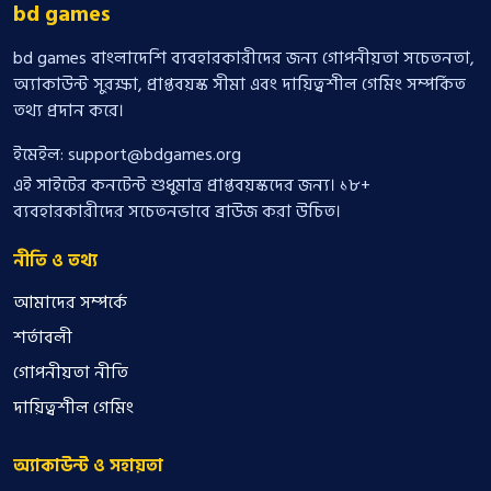
bd games
bd games বাংলাদেশি ব্যবহারকারীদের জন্য গোপনীয়তা সচেতনতা,
অ্যাকাউন্ট সুরক্ষা, প্রাপ্তবয়স্ক সীমা এবং দায়িত্বশীল গেমিং সম্পর্কিত
তথ্য প্রদান করে।
ইমেইল:
support@bdgames.org
এই সাইটের কনটেন্ট শুধুমাত্র প্রাপ্তবয়স্কদের জন্য। ১৮+
ব্যবহারকারীদের সচেতনভাবে ব্রাউজ করা উচিত।
নীতি ও তথ্য
আমাদের সম্পর্কে
শর্তাবলী
গোপনীয়তা নীতি
দায়িত্বশীল গেমিং
অ্যাকাউন্ট ও সহায়তা