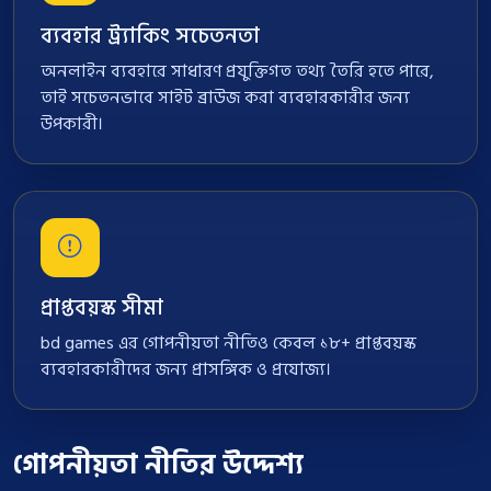
ব্যবহার ট্র্যাকিং সচেতনতা
অনলাইন ব্যবহারে সাধারণ প্রযুক্তিগত তথ্য তৈরি হতে পারে,
তাই সচেতনভাবে সাইট ব্রাউজ করা ব্যবহারকারীর জন্য
উপকারী।
প্রাপ্তবয়স্ক সীমা
bd games এর গোপনীয়তা নীতিও কেবল ১৮+ প্রাপ্তবয়স্ক
ব্যবহারকারীদের জন্য প্রাসঙ্গিক ও প্রযোজ্য।
গোপনীয়তা নীতির উদ্দেশ্য